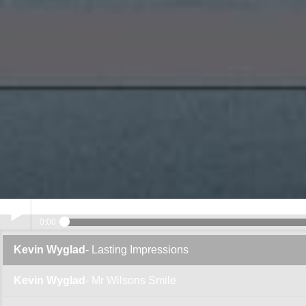
Kevin Wyglad
0:00
Kevin Wyglad
- Lasting Impressions
Play /
Kevin Wyglad
- Mr Wilsons Smile