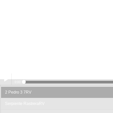
2 P
0:00
2 Pedro 3 7RV
Play /
Serpiente RastreraRV