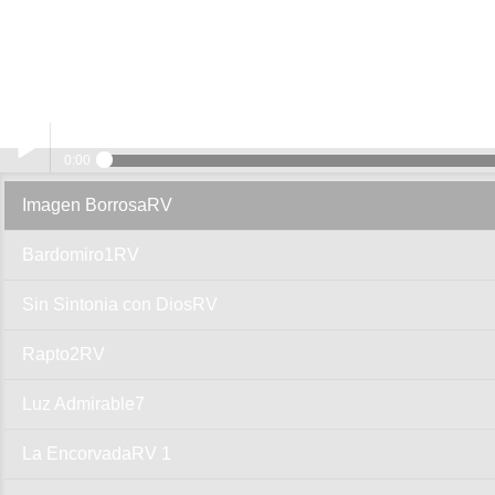
Image
0:00
Imagen BorrosaRV
Play /
Bardomiro1RV
Sin Sintonia con DiosRV
Rapto2RV
pause
Luz Admirable7
La EncorvadaRV 1