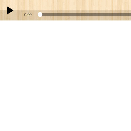
0:00
Play /
JOHNNY GALE
pause