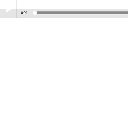
0:00
Play /
FRANK IOVINO
pause