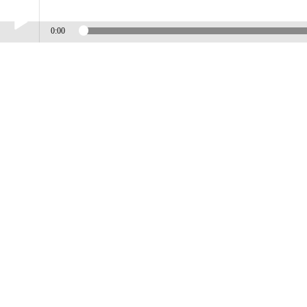
0:00
Play /
BOB KRETSCHZMAR
pause