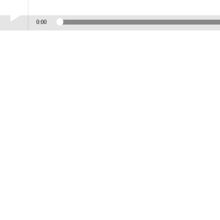
0:00
Play /
TONY MICALE
pause