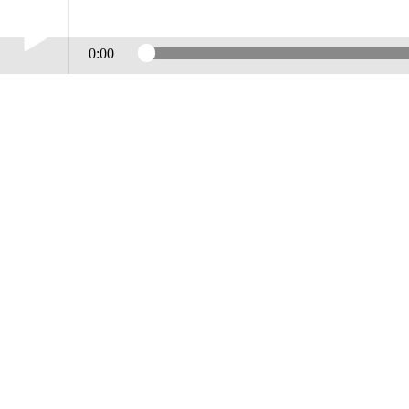
0:00
Play /
NICKY ADDEO
pause