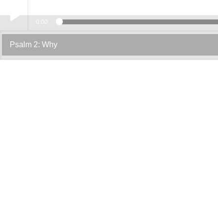
0:00
Play /
Psalm 2: Why
pause